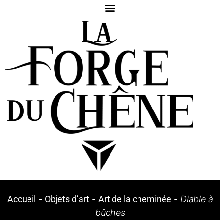
Accueil
-
Objets d’art
-
Art de la cheminée
-
Diable à
bûches