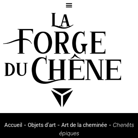
Accueil
-
Objets d’art
-
Art de la cheminée
-
Chenêts
épiques