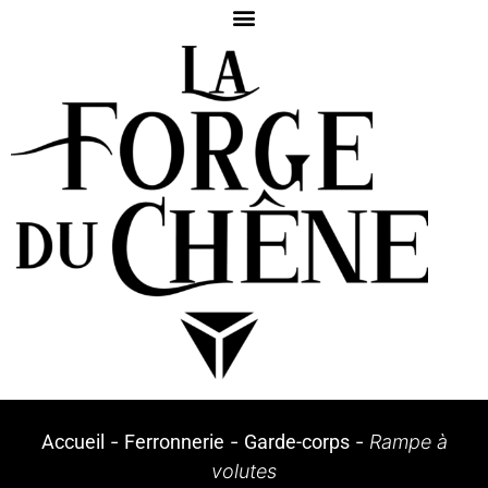
Accueil
-
Ferronnerie
-
Garde-corps
-
Rampe à
volutes