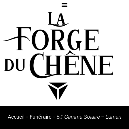
Accueil
-
Funéraire
-
5.1 Gamme Solaire – Lumen