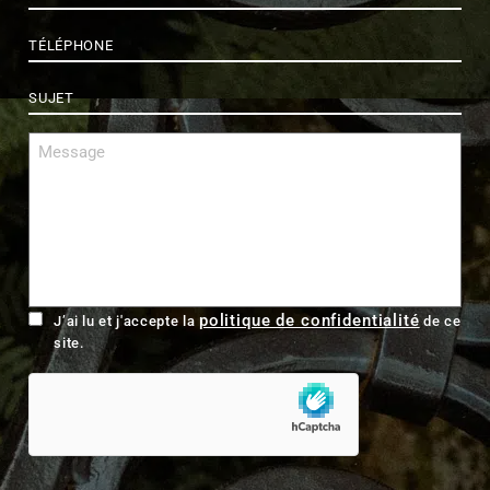
Téléphone
*
Sujet
*
Message
*
RGPD
politique de confidentialité
J’ai lu et j'accepte la
de ce
site.
hCaptcha