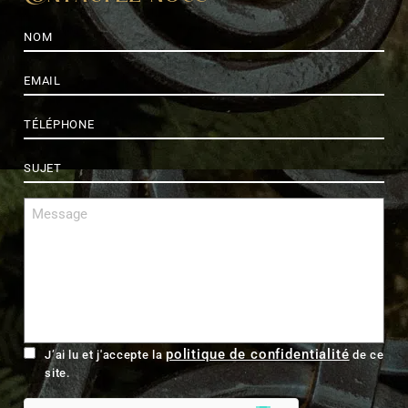
Nom
*
E-
mail
*
Téléphone
*
Sujet
*
Message
*
RGPD
politique de confidentialité
J’ai lu et j'accepte la
de ce
site.
hCaptcha